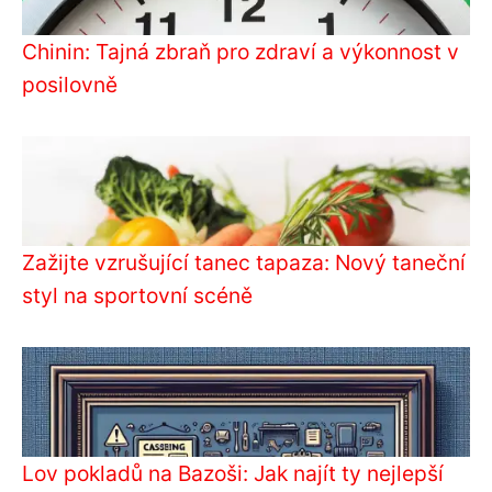
Chinin: Tajná zbraň pro zdraví a výkonnost v
posilovně
Zažijte vzrušující tanec tapaza: Nový taneční
styl na sportovní scéně
Lov pokladů na Bazoši: Jak najít ty nejlepší