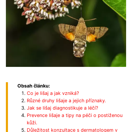
Obsah článku:
Co je lišaj a jak vzniká?
Různé druhy lišaje a jejich příznaky.
Jak se lišaj diagnostikuje a léčí?
Prevence lišaje a tipy na péči o postiženou
kůži.
Důležitost konzultace s dermatologem v