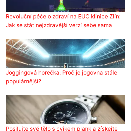
Revoluční péče o zdraví na EUC klinice Zlín:
Jak se stát nejzdravější verzí sebe sama
Joggingová horečka: Proč je jogovna stále
populárnější?
Posilujte své tělo s cvikem plank a získejte