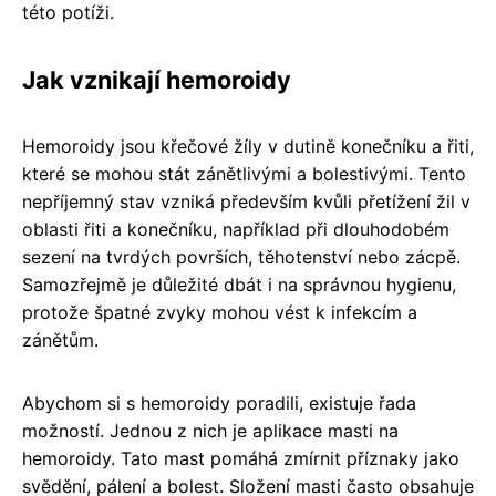
této potíži.
Jak vznikají hemoroidy
Hemoroidy jsou křečové žíly v dutině konečníku a řiti,
které se mohou stát zánětlivými a bolestivými. Tento
nepříjemný stav vzniká především kvůli přetížení žil v
oblasti řiti a konečníku, například při dlouhodobém
sezení na tvrdých površích, těhotenství nebo zácpě.
Samozřejmě je důležité dbát i na správnou hygienu,
protože špatné zvyky mohou vést k infekcím a
zánětům.
Abychom si s hemoroidy poradili, existuje řada
možností. Jednou z nich je aplikace masti na
hemoroidy. Tato mast pomáhá zmírnit příznaky jako
svědění, pálení a bolest. Složení masti často obsahuje