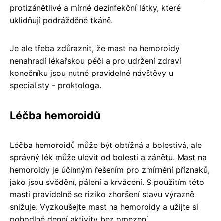
protizánětlivé a mírné dezinfekční látky, které
uklidňují podrážděné tkáně.
Je ale třeba zdůraznit, že mast na hemoroidy
nenahradí lékařskou péči a pro udržení zdraví
konečníku jsou nutné pravidelné návštěvy u
specialisty - proktologa.
Léčba hemoroidů
Léčba hemoroidů může být obtížná a bolestivá, ale
správný lék může ulevit od bolesti a zánětu. Mast na
hemoroidy je účinným řešením pro zmírnění příznaků,
jako jsou svědění, pálení a krvácení. S použitím této
masti pravidelně se riziko zhoršení stavu výrazně
snižuje. Vyzkoušejte mast na hemoroidy a užijte si
pohodlné denní aktivity bez omezení.