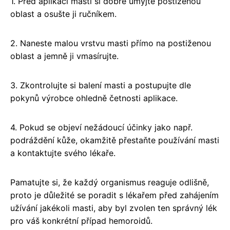
1. Před aplikací masti si dobře umyjte postiženou
oblast a osušte ji ručníkem.
2. Naneste malou vrstvu masti přímo na postiženou
oblast a jemně ji vmasírujte.
3. Zkontrolujte si balení masti a postupujte dle
pokynů výrobce ohledně četnosti aplikace.
4. Pokud se objeví nežádoucí účinky jako např.
podráždění kůže, okamžitě přestaňte používání masti
a kontaktujte svého lékaře.
Pamatujte si, že každý organismus reaguje odlišně,
proto je důležité se poradit s lékařem před zahájením
užívání jakékoli masti, aby byl zvolen ten správný lék
pro váš konkrétní případ hemoroidů.