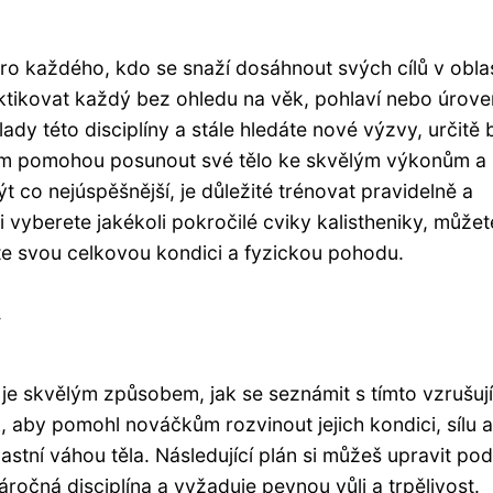
pro každého, kdo se snaží dosáhnout svých cílů v oblas
aktikovat každý bez ohledu na věk, pohlaví nebo úrove
lady této disciplíny a stále hledáte nové výzvy, určitě 
 vám pomohou posunout své tělo ke skvělým výkonům a
t co nejúspěšnější, je důležité trénovat pravidelně a
 vyberete jakékoli pokročilé cviky kalistheniky, můžet
šíte svou celkovou kondici a fyzickou pohodu.
y
 je skvělým způsobem, jak se seznámit s tímto vzrušuj
, aby pomohl nováčkům rozvinout jejich kondici, sílu a
stní váhou těla. Následující plán si můžeš upravit pod
náročná disciplína a vyžaduje pevnou vůli a trpělivost.