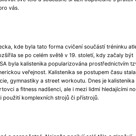
pro vás.
cka, kde byla tato forma cvičení součástí tréninku atl
ozšířila se po celém světě v 19. století, kdy začaly být
A byla kalistenika popularizována prostřednictvím tz
 americkou veřejnost. Kalistenika se postupem času stala
ie, gymnastiky a street workoutu. Dnes je kalistenika
vci a fitness nadšenci, ale i mezi lidmi hledajícími n
použití komplexních strojů či přístrojů.