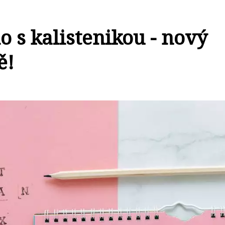
lo s kalistenikou - nový
ě!