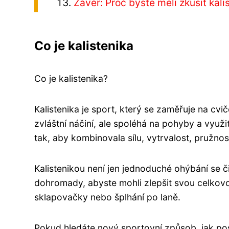
Závěr: Proč byste měli zkusit kali
Co je kalistenika
Co je kalistenika?
Kalistenika je sport, který se zaměřuje na cvi
zvláštní náčiní, ale spoléhá na pohyby a využi
tak, aby kombinovala sílu, vytrvalost, pružno
Kalistenikou není jen jednoduché ohýbání se č
dohromady, abyste mohli zlepšit svou celkovou
sklapovačky nebo šplhání po laně.
Pokud hledáte nový sportovní způsob, jak posi