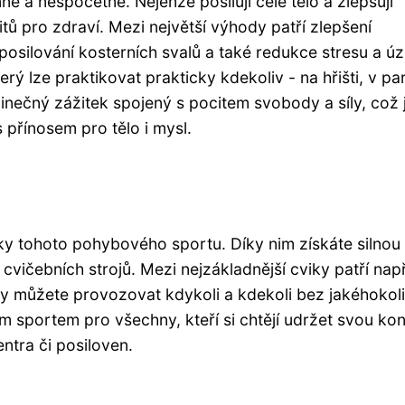
é a nespočetné. Nejenže posilují celé tělo a zlepšují
efitů pro zdraví. Mezi největší výhody patří zlepšení
 posilování kosterních svalů a také redukce stresu a úz
rý lze praktikovat prakticky kdekoliv - na hřišti, v pa
inečný zážitek spojený s pocitem svobody a síly, což 
 přínosem pro tělo i mysl.
vky tohoto pohybového sportu. Díky nim získáte silnou
cvičebních strojů. Mezi nejzákladnější cviky patří nap
ky můžete provozovat kdykoli a kdekoli bez jakéhokoli
ím sportem pro všechny, kteří si chtějí udržet svou kon
entra či posiloven.