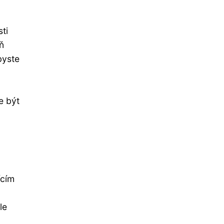
ti
ň
byste
e být
ícím
le