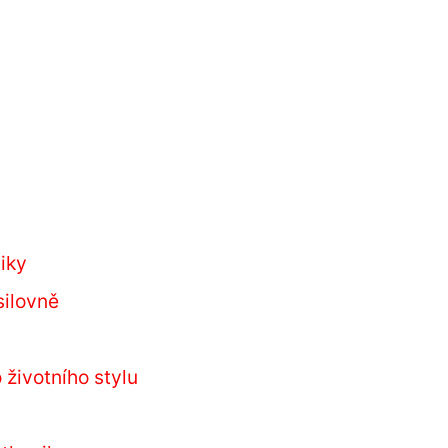
niky
silovně
a
 životního stylu