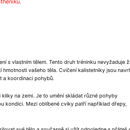
stheniku.
čení s vlastním tělem. Tento druh tréninku nevyžaduje 
tí hmotnosti vašeho těla. Cvičení kalistetniky jsou nav
st a koordinaci pohybů.
i kliky na zemi. Je to umění skládat různé pohyby
 kondici. Mezi oblíbené cviky patří například dřepy,
lovat své tělo a současně si užít odpoledne s přáteli