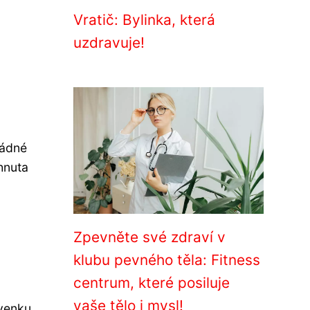
Vratič: Bylinka, která
uzdravuje!
žádné
rhnuta
Zpevněte své zdraví v
klubu pevného těla: Fitness
centrum, které posiluje
vaše tělo i mysl!
 venku