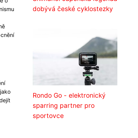
se o
dobývá české cyklostezky
anismu
d
ně
ocnění
ní
 jako
Rondo Go - elektronický
dejít
sparring partner pro
sportovce