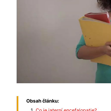
Obsah článku:
Co je jaterní encefalopatie?