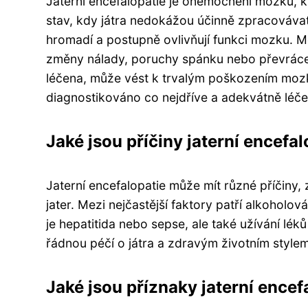
Jaterní encefalopatie je onemocnění mozku, k
stav, kdy játra nedokážou účinně zpracovávat 
hromadí a postupně ovlivňují funkci mozku. M
změny nálady, poruchy spánku nebo převrácen
léčena, může vést k trvalým poškozením mozk
diagnostikováno co nejdříve a adekvátně léč
Jaké jsou příčiny jaterní encefa
Jaterní encefalopatie může mít různé příčiny
jater. Mezi nejčastější faktory patří alkoholová
je hepatitida nebo sepse, ale také užívání léků
řádnou péčí o játra a zdravým životním stylem
Jaké jsou příznaky jaterní encef