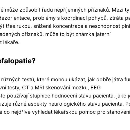
eré může způsobit řadu nepříjemných příznaků. Mezi ty
 dezorientace, problémy s koordinací pohybů, ztráta p
ýt třes rukou, snížená koncentrace a neschopnost plni
edených příznaků, může to být známka jaterní
t lékaře.
efalopatie?
 různých testů, které mohou ukázat, jak dobře játra fu
revní testy, CT a MRI skenování mozku, EEG
asto používají stupnice hodnocení stavu pacienta, jako j
uzuje různé aspekty neurologického stavu pacienta. 
žité co nejdříve vyhledat lékařskou pomoc pro stanoven