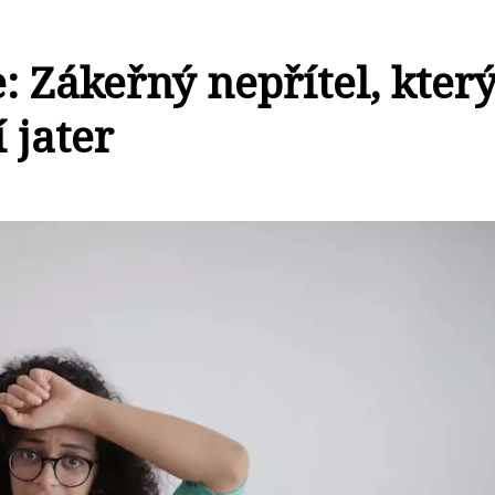
: Zákeřný nepřítel, kter
 jater