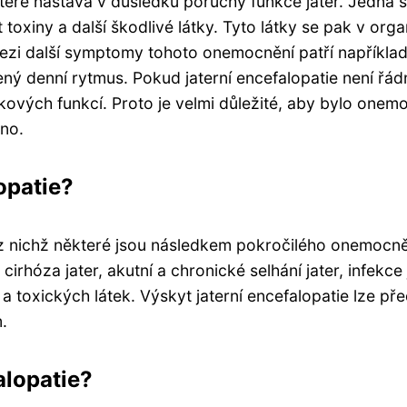
teré nastává v důsledku poruchy funkce jater. Jedná 
toxiny a další škodlivé látky. Tyto látky se pak v org
ezi další symptomy tohoto onemocnění patří napříkla
ý denní rytmus. Pokud jaterní encefalopatie není řád
ových funkcí. Proto je velmi důležité, aby bylo onem
eno.
lopatie?
, z nichž některé jsou následkem pokročilého onemocně
 cirhóza jater, akutní a chronické selhání jater, infekce
 a toxických látek. Výskyt jaterní encefalopatie lze pře
.
alopatie?