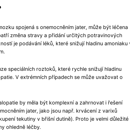
?
 mozku spojená s onemocněním jater, může být léčena
atří změna stravy a přidání určitých potravinových
ností je podávání léků, které snižují hladinu amoniaku 
m.
e speciálních roztoků, které rychle snižují hladinu
opatie. V extrémních případech se může uvažovat o
falopatie by měla být komplexní a zahrnovat i řešení
ocněním jater, jako jsou např. krvácení z varixů
kupení tekutiny v břišní dutině). Proto je velmi důležité
ny ohledně léčby.