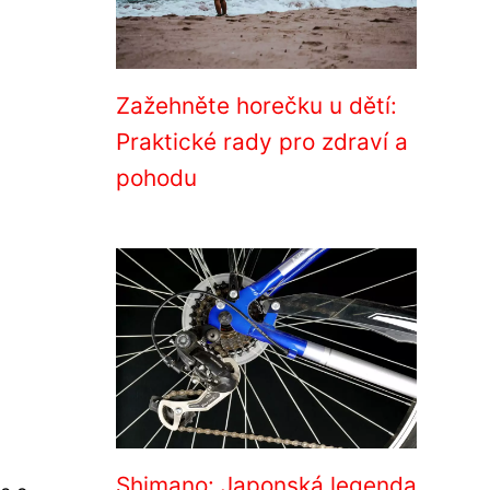
Zažehněte horečku u dětí:
Praktické rady pro zdraví a
pohodu
Shimano: Japonská legenda