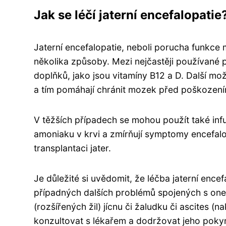
Jak se léčí jaterní encefalopatie
Jaterní encefalopatie, neboli porucha funkce
několika způsoby. Mezi nejčastěji používané p
doplňků, jako jsou vitamíny B12 a D. Další mož
a tím pomáhají chránit mozek před poškození
V těžších případech se mohou použít také infuz
amoniaku v krvi a zmírňují symptomy encefal
transplantaci jater.
Je důležité si uvědomit, že léčba jaterní ence
případných dalších problémů spojených s onem
(rozšířených žil) jícnu či žaludku či ascites (na
konzultovat s lékařem a dodržovat jeho poky