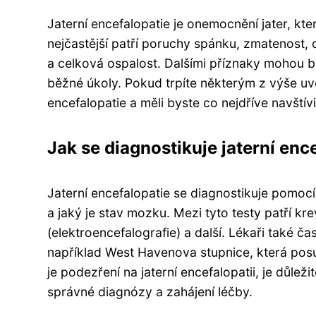
Jaterní encefalopatie je onemocnění jater, kt
nejčastější patří poruchy spánku, zmatenost,
a celková ospalost. Dalšími příznaky mohou b
běžné úkoly. Pokud trpíte některým z výše uv
encefalopatie a měli byste co nejdříve navštívi
Jak se diagnostikuje jaterní enc
Jaterní encefalopatie se diagnostikuje pomocí
a jaký je stav mozku. Mezi tyto testy patří k
(elektroencefalografie) a další. Lékaři také č
například West Havenova stupnice, která pos
je podezření na jaterní encefalopatii, je důle
správné diagnózy a zahájení léčby.