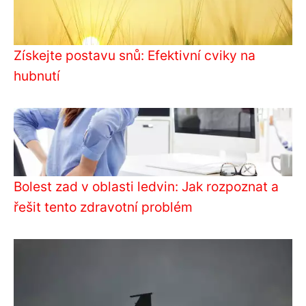
Získejte postavu snů: Efektivní cviky na
hubnutí
Bolest zad v oblasti ledvin: Jak rozpoznat a
řešit tento zdravotní problém