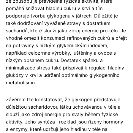
ze způsobů je pravidelná fyzická aktivita, která
pomáhá snižovat hladinu cukru v krvi a tím
podporuje tvorbu glykogenu v játrech. Důležité je
také dodržování vyvážené stravy s dostatkem
sacharidů, které slouží jako zdroj energie pro tělo. Je
vhodné omezit konzumaci rafinovaných cukrů a přejít
na potraviny s nízkým glykemickým indexem,
například celozrnné výrobky, luštěniny a ovoce s
nízkým obsahem cukru. Dostatek spánku a
minimalizace stresu také přispívají k regulaci hladiny
glukózy v krvi a udržení optimálního glykogenního
metabolismu.
Závěrem lze konstatovat, že glykogen představuje
důležitou sacharidovou látku uchovávanou v těle a
slouží jako zdroj energie pro svaly během fyzické
aktivity. Jeho syntéza i rozklad jsou řízeny hormony
a enzymy, které udržují jeho hladinu v těle na