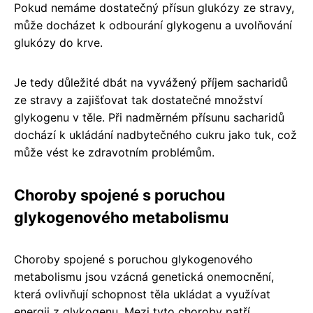
Pokud nemáme dostatečný přísun glukózy ze stravy,
může docházet k odbourání glykogenu a uvolňování
glukózy do krve.
Je tedy důležité dbát na vyvážený příjem sacharidů
ze stravy a zajišťovat tak dostatečné množství
glykogenu v těle. Při nadměrném přísunu sacharidů
dochází k ukládání nadbytečného cukru jako tuk, což
může vést ke zdravotním problémům.
Choroby spojené s poruchou
glykogenového metabolismu
Choroby spojené s poruchou glykogenového
metabolismu jsou vzácná genetická onemocnění,
která ovlivňují schopnost těla ukládat a využívat
energii z glykogenu. Mezi tyto choroby patří