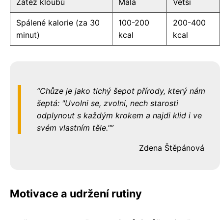
Zátěž kloubů
Malá
Větší
Spálené kalorie (za 30
100-200
200-400
minut)
kcal
kcal
Chůze je jako tichý šepot přírody, který nám
šeptá: "Uvolni se, zvolni, nech starosti
odplynout s každým krokem a najdi klid i ve
svém vlastním těle."
Zdena Štěpánová
Motivace a udržení rutiny