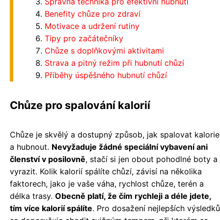
Správná technika pro efektivní hubnutí
Benefity chůze pro zdraví
Motivace a udržení rutiny
Tipy pro začátečníky
Chůze s doplňkovými aktivitami
Strava a pitný režim při hubnutí chůzí
Příběhy úspěšného hubnutí chůzí
Chůze pro spalování kalorií
Chůze je skvělý a dostupný způsob, jak spalovat kalorie
a hubnout.
Nevyžaduje žádné speciální vybavení ani
členství v posilovně
, stačí si jen obout pohodlné boty a
vyrazit. Kolik kalorií spálíte chůzí, závisí na několika
faktorech, jako je vaše váha, rychlost chůze, terén a
délka trasy.
Obecně platí, že čím rychleji a déle jdete,
tím více kalorií spálíte
. Pro dosažení nejlepších výsledků