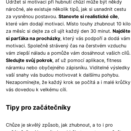
Udržet si motivaci při hubnutí chůzí může být někdy
náročné, ale existuje několik tipů, jak si usnadnit cestu
za vysněnou postavou.
Stanovte si realistické cíle
,
které vám dodají motivaci. Místo touhy zhubnout 10 kilo
za měsíc si dejte za cíl ujít každý den 30 minut.
Najděte
si parťáka na procházky
, který vás podpoří a dodá vám
motivaci. Společně strávený čas na čerstvém vzduchu
vám zlepší náladu a pomůže vám dosáhnout vašich cílů.
Sledujte svůj pokrok
, ať už pomocí aplikace, fitness
náramku nebo obyčejného zápisníku. Viditelné výsledky
vaší snahy vás budou motivovat k dalšímu pohybu.
Nezapomínejte, že každý krok se počítá a i malé krůčky
vás dovedou k velkému cíli.
Tipy pro začátečníky
Chůze je skvělý způsob, jak zhubnout, a to i pro