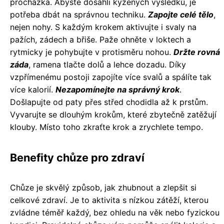
procházka. Abyste dosáhli kýžených výsledků, je
potřeba dbát na správnou techniku.
Zapojte celé tělo
,
nejen nohy. S každým krokem aktivujte i svaly na
pažích, zádech a břiše. Paže ohněte v loktech a
rytmicky je pohybujte v protisměru nohou.
Držte rovná
záda
, ramena tlačte dolů a lehce dozadu. Díky
vzpřímenému postoji zapojíte více svalů a spálíte tak
více kalorií.
Nezapomínejte na správný krok
.
Došlapujte od paty přes střed chodidla až k prstům.
Vyvarujte se dlouhým krokům, které zbytečně zatěžují
klouby. Místo toho zkraťte krok a zrychlete tempo.
Benefity chůze pro zdraví
Chůze je skvělý způsob, jak zhubnout a zlepšit si
celkové zdraví. Je to aktivita s nízkou zátěží, kterou
zvládne téměř každý, bez ohledu na věk nebo fyzickou