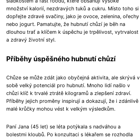
sladkostem a fast foodu, které obsahují vysoké
množství kalorií, nezdravých tuků a cukru. Místo toho si
dopřejte zdravé svačiny, jako je ovoce, zelenina, ořechy
nebo jogurt. Pamatujte, že hubnutí chůzí je běh na
dlouhou trať a klíčem k úspěchu je trpělivost, vytrvalost
a zdravý životní styl.
Příběhy úspěšného hubnutí chůzí
Chůze se může zdát jako obyčejná aktivita, ale skrývá v
sobě velký potenciál pro hubnutí. Mnoho lidí našlo v
chůzi klíč k trvalé ztrátě kilogramů a zlepšení zdraví.
Příběhy jejich proměny inspirují a dokazují, že i zdánlivě
malé krůčky mohou vést k velkým výsledkům.
Paní Jana (45 let) se léta potýkala s nadváhou a
bolestmi kloubů. Po konzultaci s lékařem se rozhodla