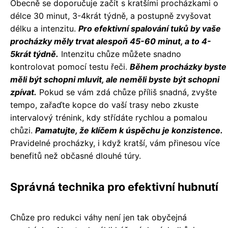
Obecně se doporučuje začít s kratšími procházkami o
délce 30 minut, 3-4krát týdně, a postupně zvyšovat
délku a intenzitu.
Pro efektivní spalování tuků by vaše
procházky měly trvat alespoň 45-60 minut, a to 4-
5krát týdně.
Intenzitu chůze můžete snadno
kontrolovat pomocí testu řeči.
Během procházky byste
měli být schopni mluvit, ale neměli byste být schopni
zpívat.
Pokud se vám zdá chůze příliš snadná, zvyšte
tempo, zařaďte kopce do vaší trasy nebo zkuste
intervalový trénink, kdy střídáte rychlou a pomalou
chůzi.
Pamatujte, že klíčem k úspěchu je konzistence.
Pravidelné procházky, i když kratší, vám přinesou více
benefitů než občasné dlouhé túry.
Správná technika pro efektivní hubnutí
Chůze pro redukci váhy není jen tak obyčejná