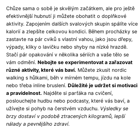
Chůze sama o sobě je skvělým začátkem, ale pro ještě
efektivnější hubnutí ji můžete obohatit o doplňkové
aktivity. Zapojením dalších svalových skupin spálíte více
kalorií a zlepšíte celkovou kondici. Během procházky se
zastavte na pár cviků s vlastní vahou, jako jsou dřepy,
výpady, kliky o lavičku nebo shyby na nízké hrazdě.
Stačí pár opakování v několika sériích a vaše tělo se
vám odmění.
Nebojte se experimentovat a zařazovat
různé aktivity, které vás baví.
Můžete zkusit nordic
walking s hůlkami, běh v mírném tempu, jízdu na kole
nebo třeba inline bruslení.
Důležité je udržet si motivaci
a pravidelnost.
Najděte si parťáka na cvičení,
poslouchejte hudbu nebo podcasty, které vás baví, a
užívejte si pohyb na čerstvém vzduchu.
Výsledky se
brzy dostaví v podobě ztracených kilogramů, lepší
nálady a pevnějšího zdraví.