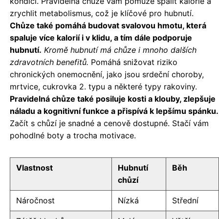
kondici. Pravidelná chůze vám pomůže spálit kalorie a
zrychlit metabolismus, což je klíčové pro hubnutí.
Chůze také pomáhá budovat svalovou hmotu, která
spaluje více kalorií i v klidu, a tím dále podporuje
hubnutí.
Kromě hubnutí má chůze i mnoho dalších
zdravotních benefitů.
Pomáhá snižovat riziko
chronických onemocnění, jako jsou srdeční choroby,
mrtvice, cukrovka 2. typu a některé typy rakoviny.
Pravidelná chůze také posiluje kosti a klouby, zlepšuje
náladu a kognitivní funkce a přispívá k lepšímu spánku.
Začít s chůzí je snadné a cenově dostupné. Stačí vám
pohodlné boty a trocha motivace.
Vlastnost
Hubnutí
Běh
chůzí
Náročnost
Nízká
Střední