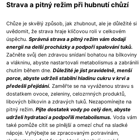
Strava a pitný režim při hubnutí chůzí
Chůze je skvělý způsob, jak zhubnout, ale je důležité si
uvědomit, že strava hraje klíčovou roli v celkovém
úspěchu.
Správná strava a pitný režim vám dodají
energii na delší procházky a podpoří spalování tuků.
Začněte svůj den zdravou snídaní bohatou na bílkoviny
a vlákninu, abyste nastartovali metabolismus a zabránili
chutím během dne.
Důležité je jíst pravidelně, menší
porce, abyste udrželi stabilní hladinu cukru v krvi a
předešli přejídání.
Zaměřte se na vyváženou stravu s
dostatkem ovoce, zeleniny, celozrnných produktů,
libových bílkovin a zdravých tuků. Nezapomínejte na
pitný režim.
Pijte dostatek vody po celý den, abyste
udrželi hydrataci a podpořili metabolismus.
Voda vám
také pomůže cítit se plnější a omezí chuť na sladké
nápoje. Vyhýbejte se zpracovaným potravinám,