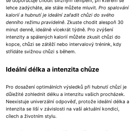
se doporučuje chodit svižným tempem, při kterém se
lehce zadýcháte, ale stále můžete mluvit.
Pro spalování
kalorií a hubnutí je ideální zařadit chůzi do svého
denního režimu pravidelně
. Zkuste chodit alespoň 30
minut denně, ideálně vícekrát týdně. Pro zvýšení
intenzity a spálených kalorií můžete zkusit chůzi do
kopce, chůzi se zátěží nebo intervalový trénink, kdy
střídáte svižnou chůzi s během.
Ideální délka a intenzita chůze
Pro dosažení optimálních výsledků při hubnutí chůzí je
důležité zohlednit délku a intenzitu vašich procházek.
Neexistuje univerzální odpověď, protože ideální délka a
intenzita se liší v závislosti na vaší aktuální kondici,
cílech a životním stylu.