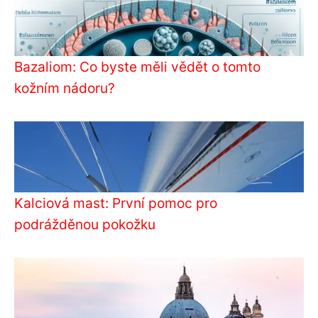
Bazaliom: Co byste měli vědět o tomto
kožním nádoru?
Kalciová mast: První pomoc pro
podrážděnou pokožku