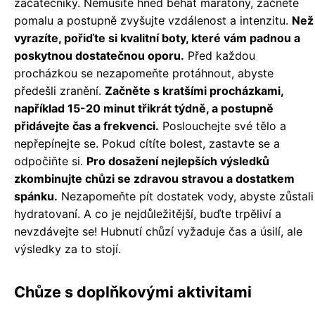
začátečníky. Nemusíte hned běhat maratony, začněte
pomalu a postupně zvyšujte vzdálenost a intenzitu.
Než
vyrazíte, pořiďte si kvalitní boty, které vám padnou a
poskytnou dostatečnou oporu.
Před každou
procházkou se nezapomeňte protáhnout, abyste
předešli zranění.
Začněte s kratšími procházkami,
například 15-20 minut třikrát týdně, a postupně
přidávejte čas a frekvenci.
Poslouchejte své tělo a
nepřepínejte se. Pokud cítíte bolest, zastavte se a
odpočiňte si.
Pro dosažení nejlepších výsledků
zkombinujte chůzi se zdravou stravou a dostatkem
spánku.
Nezapomeňte pít dostatek vody, abyste zůstali
hydratovaní. A co je nejdůležitější, buďte trpěliví a
nevzdávejte se! Hubnutí chůzí vyžaduje čas a úsilí, ale
výsledky za to stojí.
Chůze s doplňkovými aktivitami