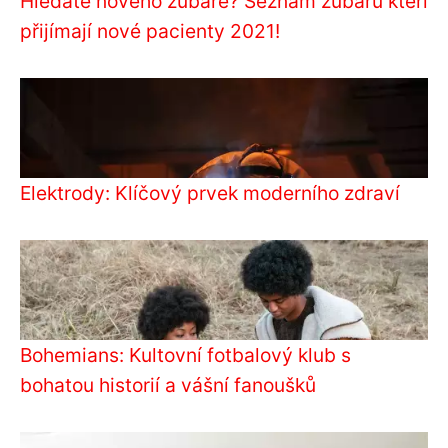
Hledáte nového zubaře? Seznam zubařů kteří
přijímají nové pacienty 2021!
Elektrody: Klíčový prvek moderního zdraví
Bohemians: Kultovní fotbalový klub s
bohatou historií a vášní fanoušků