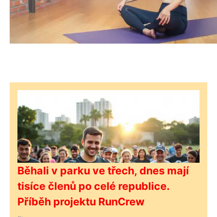
Běhali v parku ve třech, dnes mají
tisíce členů po celé republice.
Příběh projektu RunCrew