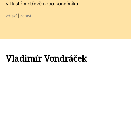
v tlustém střevě nebo konečníku....
zdraví
|
zdraví
Vladimír Vondráček