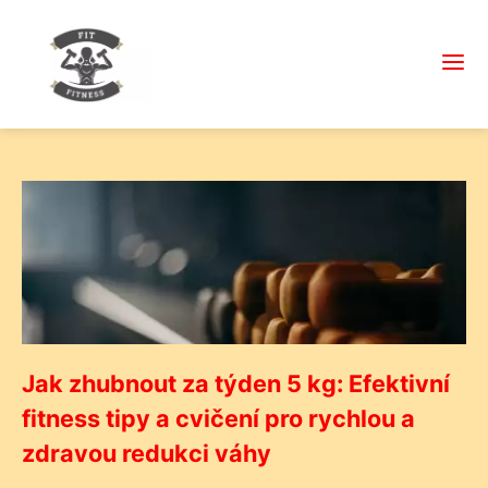
Jak zhubnout za týden 5 kg: Efektivní
fitness tipy a cvičení pro rychlou a
zdravou redukci váhy