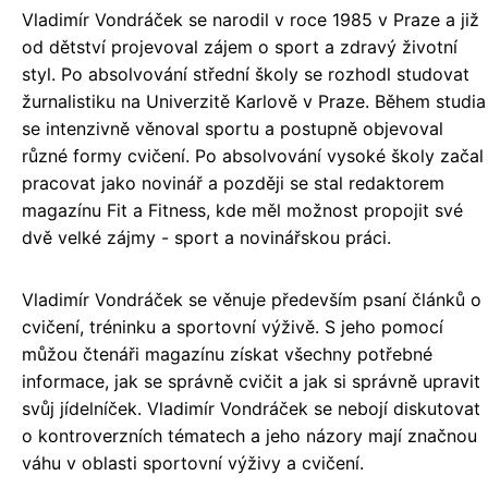
Vladimír Vondráček se narodil v roce 1985 v Praze a již
od dětství projevoval zájem o sport a zdravý životní
styl. Po absolvování střední školy se rozhodl studovat
žurnalistiku na Univerzitě Karlově v Praze. Během studia
se intenzivně věnoval sportu a postupně objevoval
různé formy cvičení. Po absolvování vysoké školy začal
pracovat jako novinář a později se stal redaktorem
magazínu Fit a Fitness, kde měl možnost propojit své
dvě velké zájmy - sport a novinářskou práci.
Vladimír Vondráček se věnuje především psaní článků o
cvičení, tréninku a sportovní výživě. S jeho pomocí
můžou čtenáři magazínu získat všechny potřebné
informace, jak se správně cvičit a jak si správně upravit
svůj jídelníček. Vladimír Vondráček se nebojí diskutovat
o kontroverzních tématech a jeho názory mají značnou
váhu v oblasti sportovní výživy a cvičení.